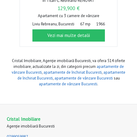
in Titan-L. Rebreanu-RENOVAT
129,900 €
Apartament cu 3 camere de vânzare
Liviu Rebreanu, Bucuresti
67 mp
1966
Vezi mai multe detalii
Cristal Imobiliare, Agenție imobiliară Bucuresti, va ofera 514 oferte
imobiliare, actualizate la zi, din categorii precum
apartamente de
vânzare Bucuresti
,
apartamente de închiriat Bucuresti
,
apartamente
de închiriat Bucuresti
,
apartamente de vânzare Bucuresti
sau
apartamente de vânzare Bucuresti
.
Cristal Imobiliare
Agenție imobiliară Bucuresti
0799059987