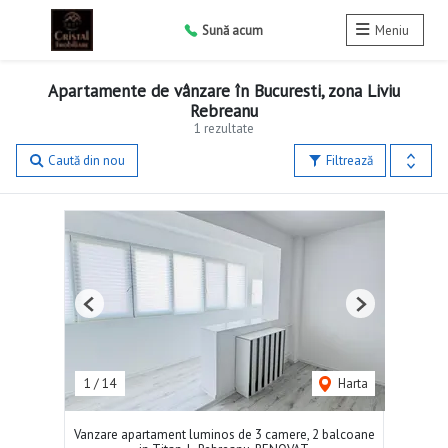
Sună acum
Meniu
Apartamente de vânzare în Bucuresti, zona Liviu
Rebreanu
1 rezultate
Caută din nou
Filtrează
Previous
Next
1
/
14
Harta
Vanzare apartament luminos de 3 camere, 2 balcoane