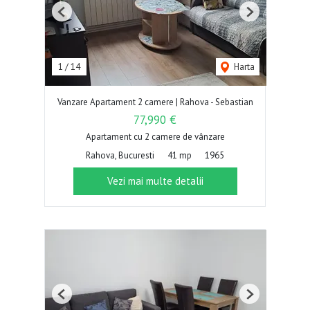
Previous
Next
1
/
14
Harta
Vanzare Apartament 2 camere | Rahova - Sebastian
77,990 €
Apartament cu 2 camere de vânzare
Rahova, Bucuresti
41 mp
1965
Vezi mai multe detalii
Previous
Next