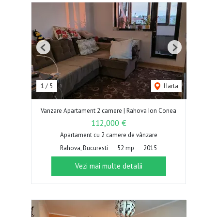
Previous
Next
1
/
5
Harta
Vanzare Apartament 2 camere | Rahova Ion Conea
112,000 €
Apartament cu 2 camere de vânzare
Rahova, Bucuresti
52 mp
2015
Vezi mai multe detalii