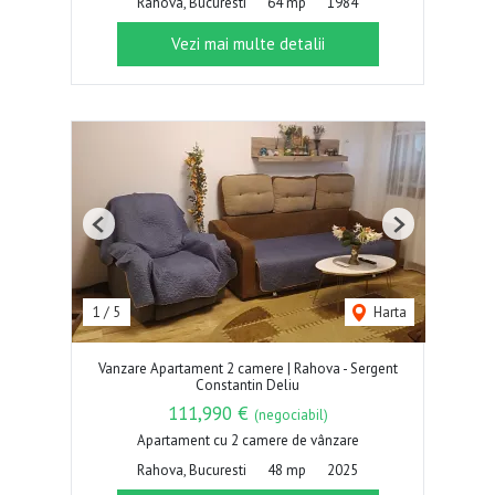
Rahova, Bucuresti
64 mp
1984
Vezi mai multe detalii
Previous
Next
1
/
5
Harta
Vanzare Apartament 2 camere | Rahova - Sergent
Constantin Deliu
111,990 €
(negociabil)
Apartament cu 2 camere de vânzare
Rahova, Bucuresti
48 mp
2025