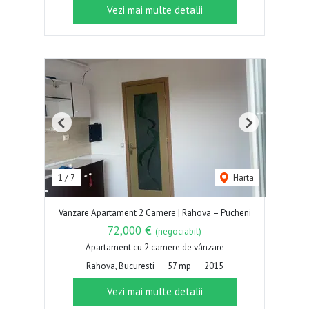
Vezi mai multe detalii
Previous
Next
1
/
7
Harta
Vanzare Apartament 2 Camere | Rahova – Pucheni
72,000 €
(negociabil)
Apartament cu 2 camere de vânzare
Rahova, Bucuresti
57 mp
2015
Vezi mai multe detalii