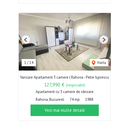
Previous
Next
1
/
14
Harta
Vanzare Apartament 3 camere | Rahova - Petre Ispirescu
127,990 €
(negociabil)
Apartament cu 3 camere de vânzare
Rahova, Bucuresti
74 mp
1988
Vezi mai multe detalii