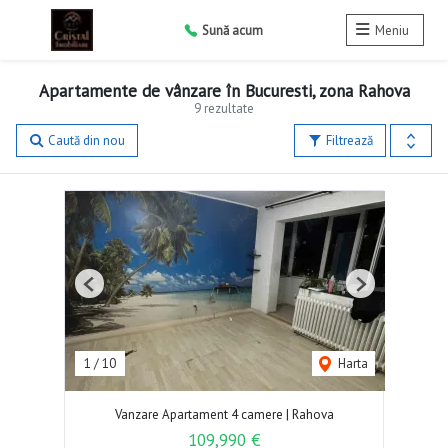
Sună acum
Meniu
Apartamente de vânzare în Bucuresti, zona Rahova
9 rezultate
Caută din nou
Filtrează
Previous
Next
1
/
10
Harta
Vanzare Apartament 4 camere | Rahova
109,990 €