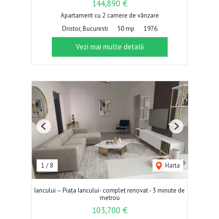
144,890 €
Apartament cu 2 camere de vânzare
Dristor, Bucuresti
50 mp
1976
Vezi mai multe detalii
Previous
Next
1
/
8
Harta
Iancului – Piața Iancului- complet renovat - 3 minute de
metrou
103,700 €