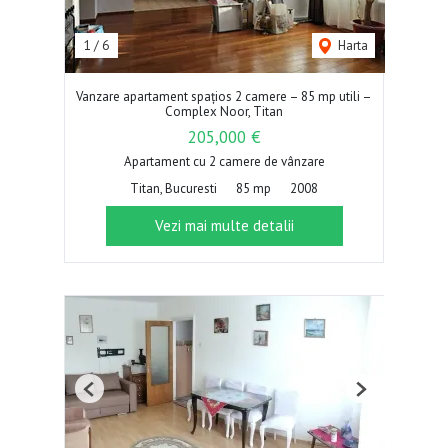
1
/
6
Harta
Vanzare apartament spațios 2 camere – 85 mp utili –
Complex Noor, Titan
205,000 €
Apartament cu 2 camere de vânzare
Titan, Bucuresti
85 mp
2008
Vezi mai multe detalii
Previous
Next