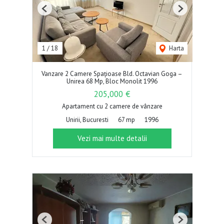
Previous
Next
1
/
18
Harta
Vanzare 2 Camere Spațioase Bld. Octavian Goga –
Unirea 68 Mp, Bloc Monolit 1996
205,000 €
Apartament cu 2 camere de vânzare
Unirii, Bucuresti
67 mp
1996
Vezi mai multe detalii
Previous
Next