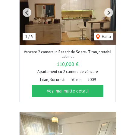
Previous
Next
1
/
5
Harta
Vanzare 2 camere in Rasarit de Soare- Titan, pretabil
cabinet
110,000 €
Apartament cu 2 camere de vânzare
Titan, Bucuresti
50 mp
2009
Vezi mai multe detalii