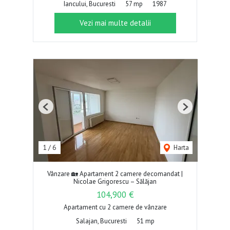
Iancului, Bucuresti
57 mp
1987
Vezi mai multe detalii
Previous
Next
1
/
6
Harta
Vânzare 🏡 Apartament 2 camere decomandat |
Nicolae Grigorescu – Sălăjan
104,900 €
Apartament cu 2 camere de vânzare
Salajan, Bucuresti
51 mp