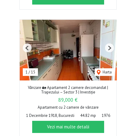
Previous
Next
1
/
15
Harta
Vânzare 🏡 Apartament 2 camere decomandat |
Trapezului – Sector 3 | Investiție
89,000 €
Apartament cu 2 camere de vânzare
1 Decembrie 1918, Bucuresti
44.82 mp
1976
Vezi mai multe detalii