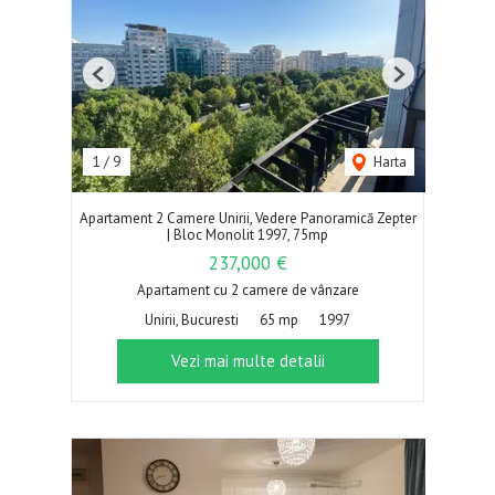
Previous
Next
1
/
9
Harta
Apartament 2 Camere Unirii, Vedere Panoramică Zepter
| Bloc Monolit 1997, 75mp
237,000 €
Apartament cu 2 camere de vânzare
Unirii, Bucuresti
65 mp
1997
Vezi mai multe detalii