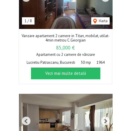
1
/
8
Harta
Vanzare apartament 2 camere in Titan, mobilat, utilat-
4min metrou C.Georgian
85,000 €
Apartament cu 2 camere de vânzare
Lucretiu Patrascanu, Bucuresti
50 mp
1964
Vezi mai multe detalii
Previous
Next