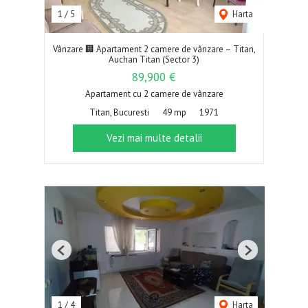
1
/
5
Harta
Vânzare 🏢 Apartament 2 camere de vânzare – Titan,
Auchan Titan (Sector 3)
89,900 €
Apartament cu 2 camere de vânzare
Titan, Bucuresti
49 mp
1971
Vezi mai multe detalii
Previous
Next
1
/
4
Harta