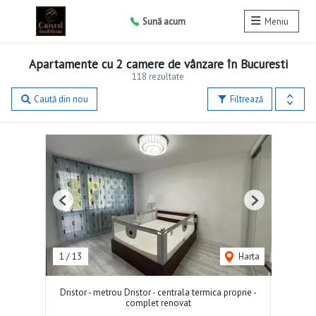
Sună acum
Meniu
Apartamente cu 2 camere de vânzare în Bucuresti
118 rezultate
Caută din nou
Filtrează
Previous
Next
1
/
13
Harta
Dristor - metrou Dristor - centrala termica proprie -
complet renovat