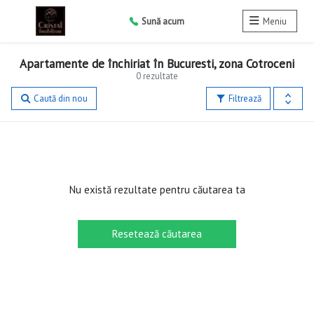
Sună acum
Meniu
Apartamente de închiriat în Bucuresti, zona Cotroceni
0 rezultate
Caută din nou
Filtrează
Nu există rezultate pentru căutarea ta
Resetează căutarea