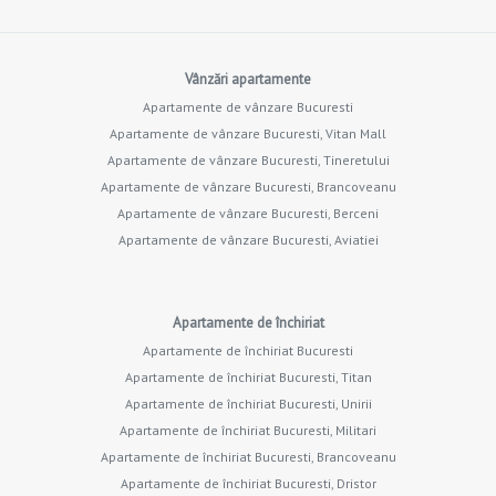
Vânzări apartamente
Apartamente de vânzare Bucuresti
Apartamente de vânzare Bucuresti, Vitan Mall
Apartamente de vânzare Bucuresti, Tineretului
Apartamente de vânzare Bucuresti, Brancoveanu
Apartamente de vânzare Bucuresti, Berceni
Apartamente de vânzare Bucuresti, Aviatiei
Apartamente de închiriat
Apartamente de închiriat Bucuresti
Apartamente de închiriat Bucuresti, Titan
Apartamente de închiriat Bucuresti, Unirii
Apartamente de închiriat Bucuresti, Militari
Apartamente de închiriat Bucuresti, Brancoveanu
Apartamente de închiriat Bucuresti, Dristor