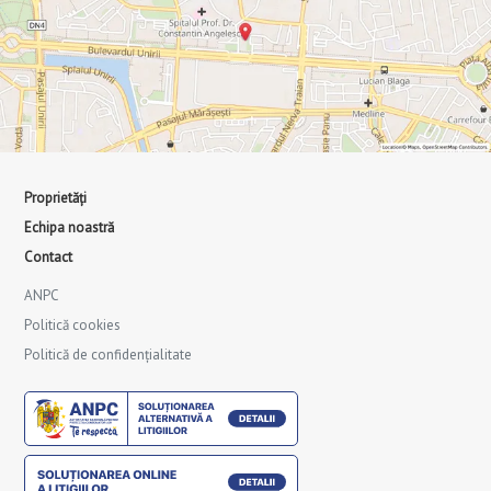
Proprietăți
Echipa noastră
Contact
ANPC
Politică cookies
Politică de confidențialitate