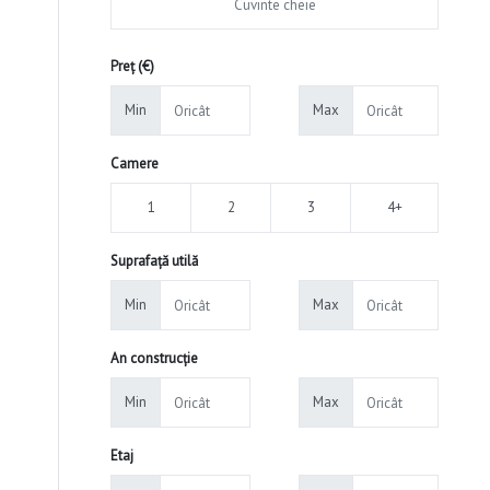
Preț (€)
Min
Max
Camere
1
2
3
4+
Suprafață utilă
Min
Max
An construcție
Min
Max
Etaj