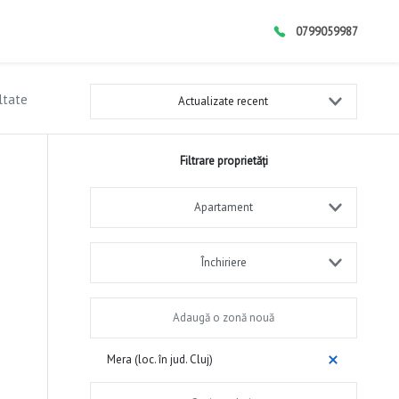
0799059987
ltate
Actualizate recent
Filtrare proprietăți
Apartament
Închiriere
Mera (loc. în jud. Cluj)