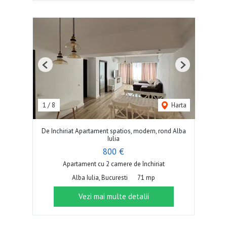
Previous
Next
1
/
8
Harta
De Inchiriat Apartament spatios, modern, rond Alba
Iulia
800 €
Apartament cu 2 camere de închiriat
Alba Iulia, Bucuresti
71 mp
Vezi mai multe detalii