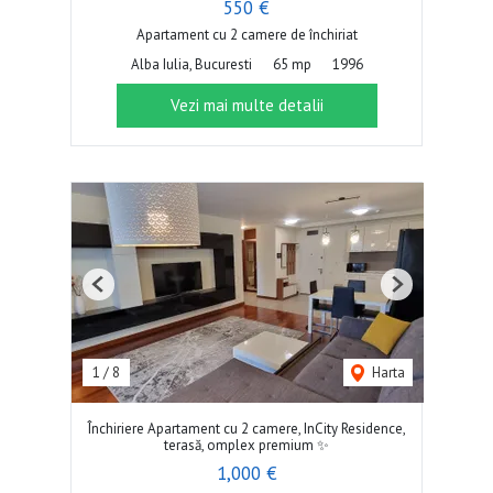
550 €
Apartament cu 2 camere de închiriat
Alba Iulia, Bucuresti
65 mp
1996
Vezi mai multe detalii
Previous
Next
1
/
8
Harta
Închiriere Apartament cu 2 camere, InCity Residence,
terasă, omplex premium ✨
1,000 €