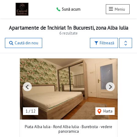
Sună acum
Meniu
Apartamente de închiriat în Bucuresti, zona Alba Iulia
6 rezultate
Caută din nou
Filtrează
Previous
Next
1
/
12
Harta
Piata Alba Iulia - Rond Alba Iulia - Burebista - vedere
panoramica