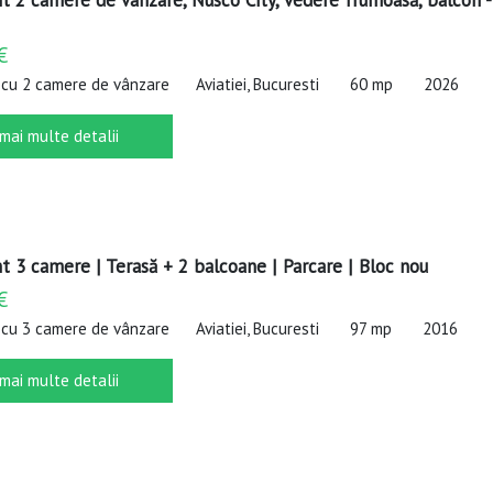
 2 camere de vânzare, Nusco City, vedere frumoasă, balcon -
€
cu 2 camere de vânzare
Aviatiei, Bucuresti
60 mp
2026
 mai multe detalii
 3 camere | Terasă + 2 balcoane | Parcare | Bloc nou
€
cu 3 camere de vânzare
Aviatiei, Bucuresti
97 mp
2016
 mai multe detalii