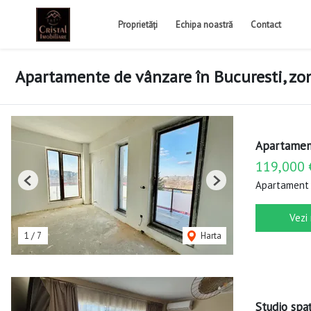
Proprietăți
Echipa noastră
Contact
Apartamente de vânzare în Bucuresti, zon
Apartament
119,000 
Apartament 
Previous
Next
Vezi
1
/
7
Harta
Studio spa