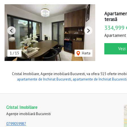
Apartament
terasă
334,999 
Previous
Next
Apartament 
Vezi
1
/
15
Harta
Cristal Imobiliare, Agenție imobiliară Bucuresti, va ofera 515 oferte imobil
apartamente de închiriat Bucuresti
,
apartamente de închiriat Bucuresti
Cristal Imobiliare
Agenție imobiliară Bucuresti
0799059987