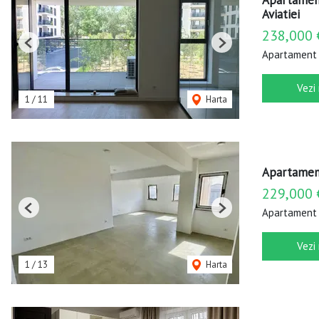
Apartament
Aviatiei
238,000 
Previous
Next
Apartament 
Vezi
1
/
11
Harta
Apartament
229,000 
Apartament 
Previous
Next
Vezi
1
/
13
Harta