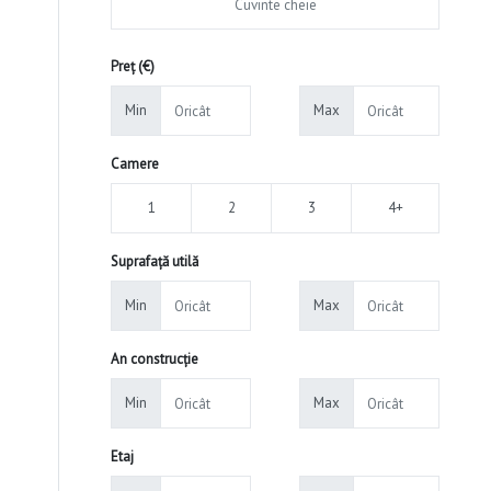
Preț (€)
Min
Max
Camere
1
2
3
4+
Suprafață utilă
Min
Max
An construcție
Min
Max
Etaj