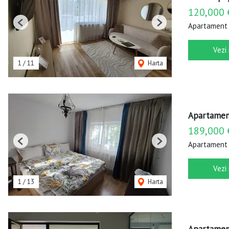
120,000 
Apartament 
Previous
Next
Vezi
1
/
11
Harta
Apartament 
189,000 
Apartament 
Previous
Next
Vezi
1
/
13
Harta