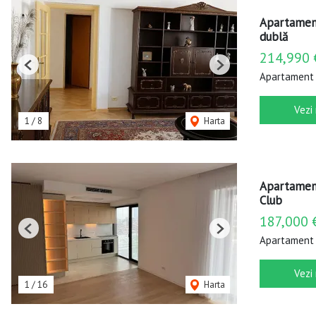
Apartament
dublă
214,990 
Previous
Next
Apartament 
Vezi
1
/
8
Harta
Apartament
Club
187,000 
Previous
Next
Apartament 
Vezi
1
/
16
Harta