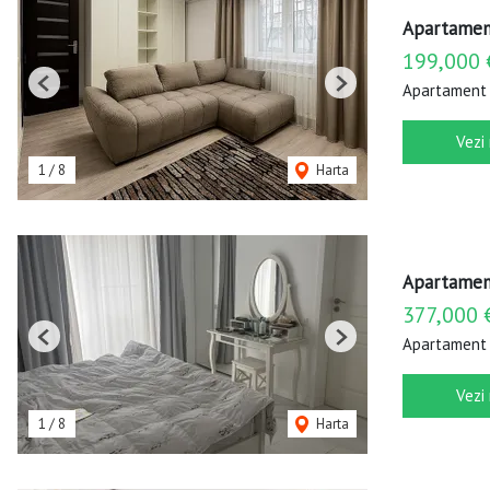
Apartament
199,000 
Apartament 
Previous
Next
Vezi
1
/
8
Harta
Apartament
377,000 
Apartament 
Previous
Next
Vezi
1
/
8
Harta