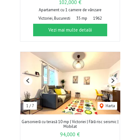
102,000 €
Apartament cu 1 camere de vânzare
Victoriei, Bucuresti
35 mp
1962
Vezi mai multe detalii
Previous
Next
1
/
7
Harta
Garsonieră cu terasă 10 mp | Victoriei | Fără risc seismic |
Mobilat
94,000 €