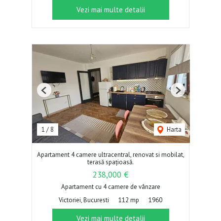
Vezi mai multe detalii
Previous
Next
1
/
8
Harta
Apartament 4 camere ultracentral, renovat si mobilat,
terasă spațioasă.
238,000 €
Apartament cu 4 camere de vânzare
Victoriei, Bucuresti
112 mp
1960
Vezi mai multe detalii