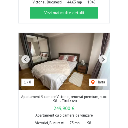
Victoriei, Bucuresti
44.63 mp
1945
Vezi mai multe detalii
Previous
Next
1
/
8
Harta
Apartament 3 camere Victoriei, renovat premium, bloc
1981 - Titulescu
249,900 €
Apartament cu 3 camere de vânzare
Victoriei, Bucuresti
73 mp
1981