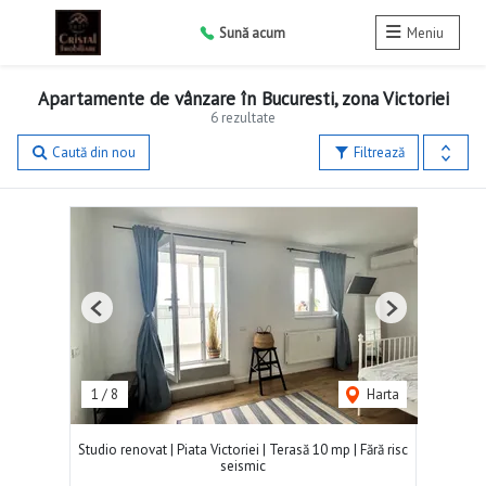
Sună acum
Meniu
Apartamente de vânzare în Bucuresti, zona Victoriei
6 rezultate
Caută din nou
Filtrează
Previous
Next
1
/
8
Harta
Studio renovat | Piata Victoriei | Terasă 10 mp | Fără risc
seismic