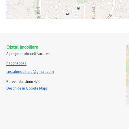
Cristal Imobiliare
Agenție imobiliară Bucuresti
0799059987
cristalimobiliare@gmail.com
Bulevardul Unirii 47 C
Deschide în Google Maps