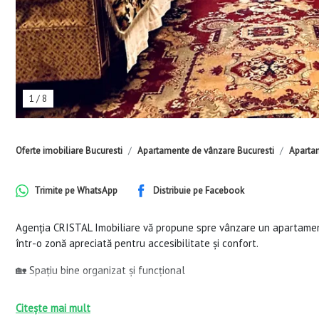
1
/
8
Oferte imobiliare Bucuresti
Apartamente de vânzare Bucuresti
Apartam
Trimite pe
WhatsApp
Distribuie pe
Facebook
Agenția CRISTAL Imobiliare vă propune spre vânzare un apartamen
într-o zonă apreciată pentru accesibilitate și confort.
🏡 Spațiu bine organizat și funcțional
Suprafață utilă: 50 mp
Citește mai mult
Compartimentare: semi-decomandată