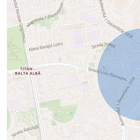
Zonă liniștită și accesibilă
📍 Locație avantajoasă
Zonă bine conectată, cu acces rapid către transport
Aproape de magazine, școli și servicii
Cartier matur, cu infrastructură dezvoltată
📈 Avantaje
🔑 Etaj ideal (nici prea jos, nici prea sus)
🔑 Compartimentare practică
🔑 Spații de depozitare rare pentru acest tip de apartament
🔑 Potrivit pentru personalizare după preferințe
💰 Comision agenție: 2%
📞 Programează o vizionare
Nu rata ocazia de a deveni proprietarul unui apartament echilibrat 
👉 CRISTAL Imobiliare – siguranță și profesionalism în fiecare pas