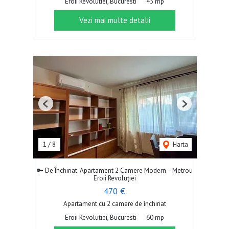
Eroii Revolutiei, Bucuresti
45 mp
Vezi mai multe detalii
Previous
Next
1
/
8
Harta
🔑 De Închiriat: Apartament 2 Camere Modern –Metrou
Eroii Revoluției
470 €
Apartament cu 2 camere de închiriat
Eroii Revolutiei, Bucuresti
60 mp