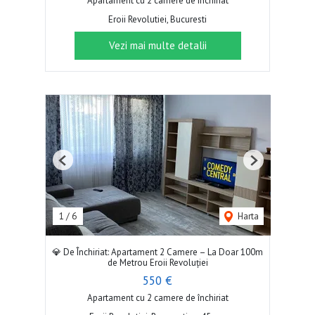
Apartament cu 2 camere de închiriat
Eroii Revolutiei, Bucuresti
Vezi mai multe detalii
Previous
Next
1
/
6
Harta
💎 De Închiriat: Apartament 2 Camere – La Doar 100m
de Metrou Eroii Revoluției
550 €
Apartament cu 2 camere de închiriat