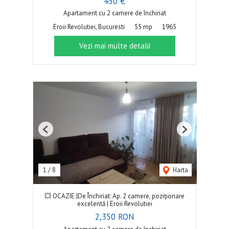
450 €
Apartament cu 2 camere de închiriat
Eroii Revolutiei, Bucuresti
55 mp
1965
Vezi mai multe detalii
Previous
Next
1
/
8
Harta
💥 OCAZIE |De Închiriat: Ap. 2 camere, poziționare
excelentă | Eroii Revolutiei
2,350 RON