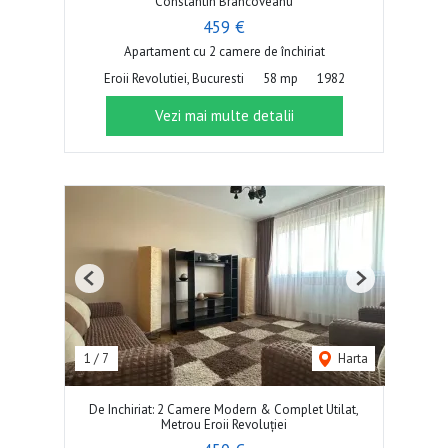
Constantin Brâncoveanu
459 €
Apartament cu 2 camere de închiriat
Eroii Revolutiei, Bucuresti
58 mp
1982
Vezi mai multe detalii
Previous
Next
1
/
7
Harta
De Inchiriat: 2 Camere Modern & Complet Utilat,
Metrou Eroii Revoluției