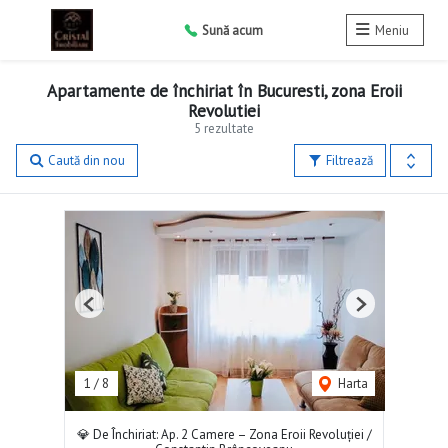
Sună acum
Meniu
Apartamente de închiriat în Bucuresti, zona Eroii
Revolutiei
5 rezultate
Caută din nou
Filtrează
Previous
Next
1
/
8
Harta
💎 De Închiriat: Ap. 2 Camere – Zona Eroii Revoluției /