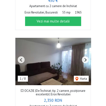
450 €
Apartament cu 2 camere de închiriat
Eroii Revolutiei, Bucuresti
55 mp
1965
Vezi mai multe detalii
Previous
Next
1
/
8
Harta
💥 OCAZIE |De Închiriat: Ap. 2 camere, poziționare
excelentă | Eroii Revolutiei
2,350 RON