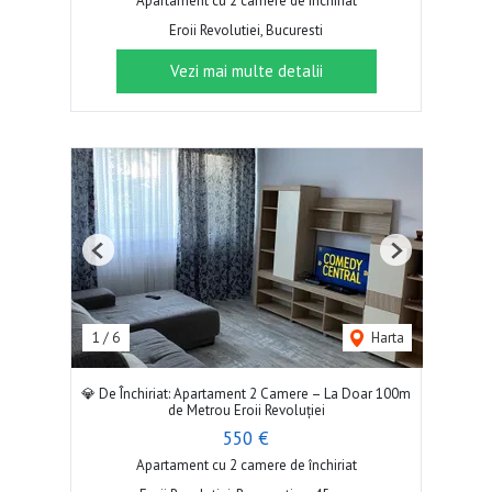
Apartament cu 2 camere de închiriat
Eroii Revolutiei, Bucuresti
Vezi mai multe detalii
Previous
Next
1
/
6
Harta
💎 De Închiriat: Apartament 2 Camere – La Doar 100m
de Metrou Eroii Revoluției
550 €
Apartament cu 2 camere de închiriat