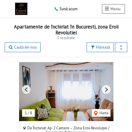
Sună acum
Meniu
Apartamente de închiriat în Bucuresti, zona Eroii
Revolutiei
5 rezultate
Caută din nou
Filtrează
Previous
Next
1
/
8
Harta
💎 De Închiriat: Ap. 2 Camere – Zona Eroii Revoluției /