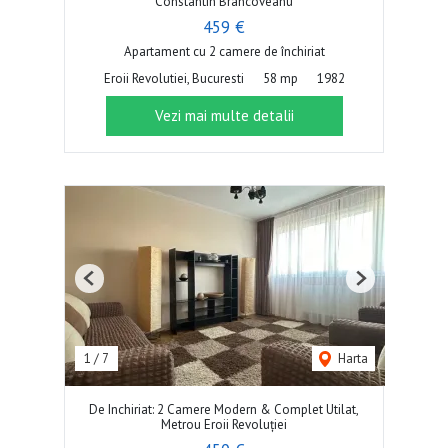
Constantin Brâncoveanu
459 €
Apartament cu 2 camere de închiriat
Eroii Revolutiei, Bucuresti
58 mp
1982
Vezi mai multe detalii
Previous
Next
1
/
7
Harta
De Inchiriat: 2 Camere Modern & Complet Utilat,
Metrou Eroii Revoluției