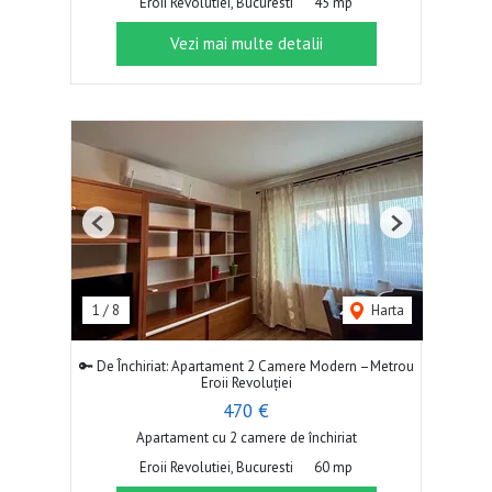
Eroii Revolutiei, Bucuresti
45 mp
Vezi mai multe detalii
Previous
Next
1
/
8
Harta
🔑 De Închiriat: Apartament 2 Camere Modern –Metrou
Eroii Revoluției
470 €
Apartament cu 2 camere de închiriat
Eroii Revolutiei, Bucuresti
60 mp