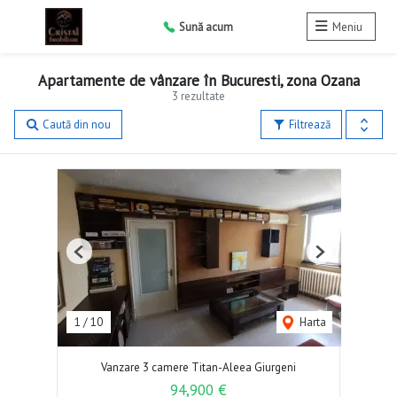
Sună acum
Meniu
Apartamente de vânzare în Bucuresti, zona Ozana
3 rezultate
Caută din nou
Filtrează
Previous
Next
1
/
10
Harta
Vanzare 3 camere Titan-Aleea Giurgeni
94,900 €