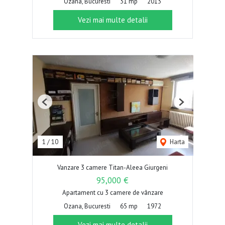
Ozana, Bucuresti
31 mp
2013
Vezi mai multe detalii
Previous
Next
1
/
10
Harta
Vanzare 3 camere Titan-Aleea Giurgeni
95,000 €
Apartament cu 3 camere de vânzare
Ozana, Bucuresti
65 mp
1972
Vezi mai multe detalii