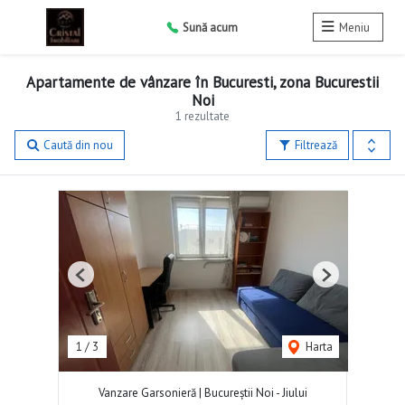
Sună acum
Meniu
Apartamente de vânzare în Bucuresti, zona Bucurestii
Noi
1 rezultate
Caută din nou
Filtrează
Previous
Next
1
/
3
Harta
Vanzare Garsonieră | Bucureștii Noi - Jiului