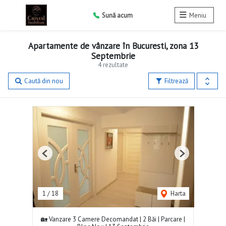
Sună acum
Meniu
Apartamente de vânzare în Bucuresti, zona 13
Septembrie
4 rezultate
Caută din nou
Filtrează
Previous
Next
1
/
18
Harta
🏡 Vanzare 3 Camere Decomandat | 2 Băi | Parcare |