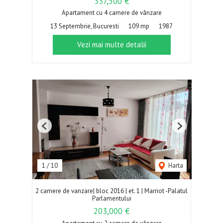
337,500 €
Apartament cu 4 camere de vânzare
13 Septembrie, Bucuresti
109 mp
1987
Vezi mai multe detalii
Previous
Next
1
/
10
Harta
2 camere de vanzare| bloc 2016 | et. 1 | Marriot -Palatul
Parlamentului
203,000 €