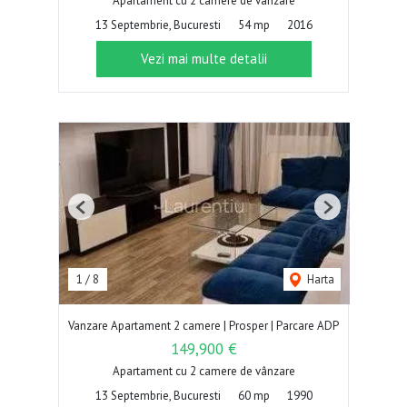
Apartament cu 2 camere de vânzare
13 Septembrie, Bucuresti
54 mp
2016
Vezi mai multe detalii
Previous
Next
1
/
8
Harta
Vanzare Apartament 2 camere | Prosper | Parcare ADP
149,900 €
Apartament cu 2 camere de vânzare
13 Septembrie, Bucuresti
60 mp
1990