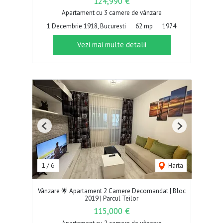
124,990 €
Apartament cu 3 camere de vânzare
1 Decembrie 1918, Bucuresti
62 mp
1974
Vezi mai multe detalii
Previous
Next
1
/
6
Harta
Vânzare 🌟 Apartament 2 Camere Decomandat | Bloc
2019 | Parcul Teilor
115,000 €