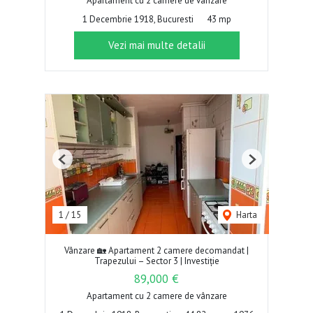
Apartament cu 2 camere de vânzare
1 Decembrie 1918, Bucuresti
43 mp
Vezi mai multe detalii
Previous
Next
1
/
15
Harta
Vânzare 🏡 Apartament 2 camere decomandat |
Trapezului – Sector 3 | Investiție
89,000 €
Apartament cu 2 camere de vânzare