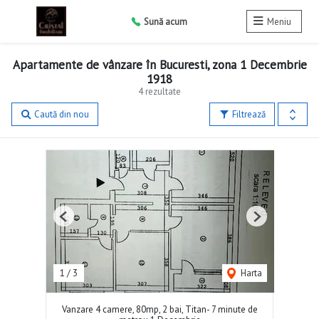
Sună acum
Meniu
Apartamente de vânzare în Bucuresti, zona 1 Decembrie
1918
4 rezultate
Caută din nou
Filtrează
Previous
Next
1
/
3
Harta
Vanzare 4 camere, 80mp, 2 bai, Titan- 7 minute de