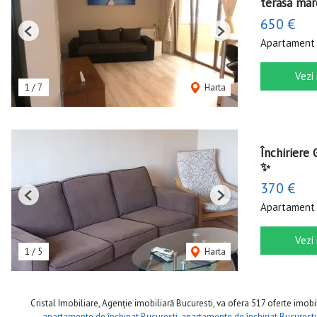
terasa mar
650 €
Previous
Next
Apartament 
Vezi
1
/
7
Harta
Închiriere
✨
370 €
Previous
Next
Apartament 
Vezi
1
/
5
Harta
Cristal Imobiliare, Agenție imobiliară Bucuresti, va ofera 517 oferte imobil
apartamente de închiriat Bucuresti
,
apartamente de închiriat Bucuresti