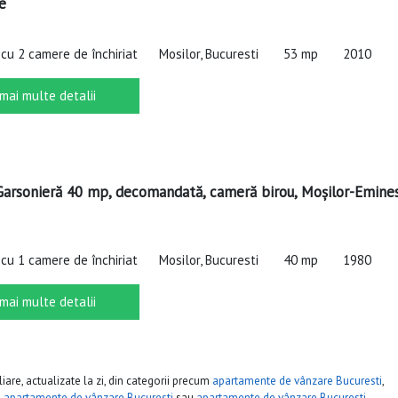
e
cu 2 camere de închiriat
Mosilor, Bucuresti
53 mp
2010
 mai multe detalii
 Garsonieră 40 mp, decomandată, cameră birou, Moșilor-Emine
cu 1 camere de închiriat
Mosilor, Bucuresti
40 mp
1980
 mai multe detalii
iare, actualizate la zi, din categorii precum
apartamente de vânzare Bucuresti
,
,
apartamente de vânzare Bucuresti
sau
apartamente de vânzare Bucuresti
.