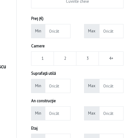
Preț (€)
Min
Max
Camere
1
2
3
4+
scu
Suprafață utilă
Min
Max
An construcție
Min
Max
Etaj