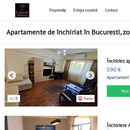
Proprietăți
Echipa noastră
Contact
Apartamente de închiriat în Bucuresti, z
Închiriez 
590 €
Apartament 
Previous
Next
Vezi
1
/
8
Harta
Închiriere