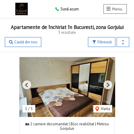
Sună acum
Meniu
Apartamente de închiriat în Bucuresti, zona Gorjului
3 rezultate
Caută din nou
Filtrează
Previous
Next
1
/
5
Harta
🏡 2 camere decomandat | Bloc reabilitat | Metrou
Gorjuluii