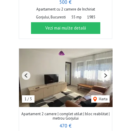
500 €
Apartament cu 2 camere de închiriat
Gorjului, Bucuresti
55 mp
1985
Vezi mai multe detalii
Previous
Next
1
/
5
Harta
Apartament 2 camere | complet utilat | bloc reabilitat |
metrou Gorjului
470 €