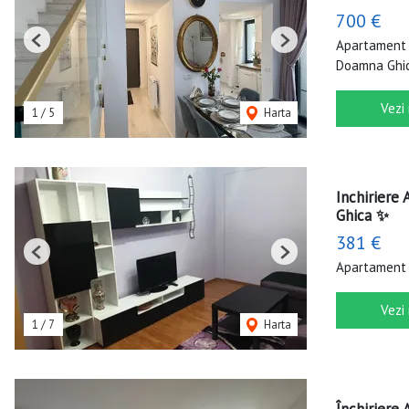
700 €
Apartament 
Previous
Next
Doamna Ghic
Vezi
1
/
5
Harta
Inchiriere
Ghica ✨
381 €
Previous
Next
Apartament 
Vezi
1
/
7
Harta