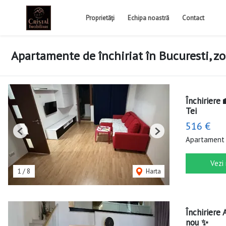
Proprietăți
Echipa noastră
Contact
Apartamente de închiriat în Bucuresti, 
Închiriere
Tei
516 €
Previous
Next
Apartament 
Vezi
1
/
8
Harta
Închiriere
nou ✨