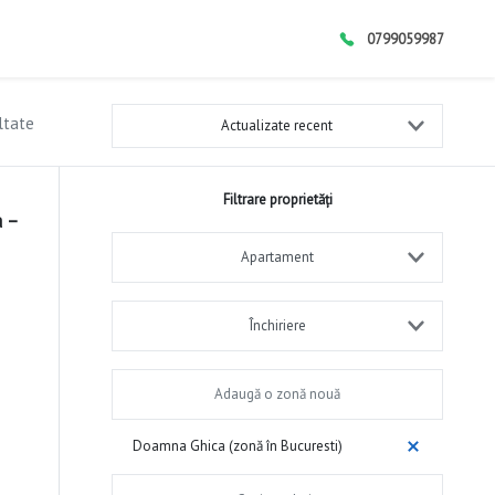
0799059987
ltate
Actualizate recent
Filtrare proprietăți
a –
Apartament
Închiriere
Doamna Ghica (zonă în Bucuresti)