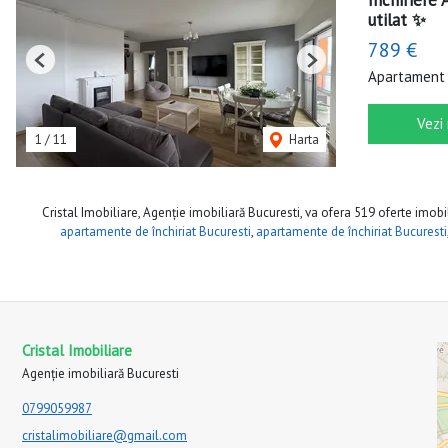
Închiriere
utilat ✨
789 €
Previous
Next
Apartament 
Vezi
1
/
11
Harta
Cristal Imobiliare, Agenție imobiliară Bucuresti, va ofera 519 oferte imobil
apartamente de închiriat Bucuresti
,
apartamente de închiriat Bucuresti
Cristal Imobiliare
Agenție imobiliară Bucuresti
0799059987
cristalimobiliare@gmail.com