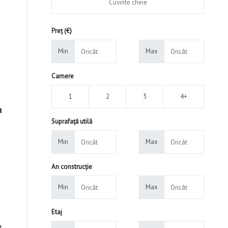
Preț (€)
Min
Max
Camere
1
2
3
4+
a
Suprafață utilă
Min
Max
An construcție
Min
Max
Etaj