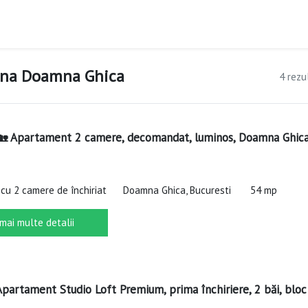
zona Doamna Ghica
4 rezu
 🏡 Apartament 2 camere, decomandat, luminos, Doamna Ghic
cu 2 camere de închiriat
Doamna Ghica, Bucuresti
54 mp
 mai multe detalii
 Apartament Studio Loft Premium, prima închiriere, 2 băi, bloc