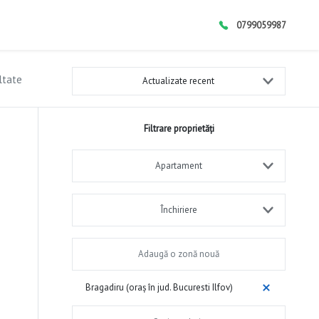
0799059987
ltate
Actualizate recent
Filtrare proprietăți
Apartament
Închiriere
Bragadiru (oraș în jud. Bucuresti Ilfov)