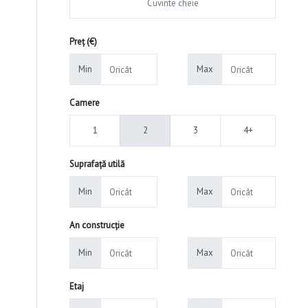
Preț (€)
Min
Max
Camere
1
2
3
4+
Suprafață utilă
Min
Max
An construcție
Min
Max
Etaj