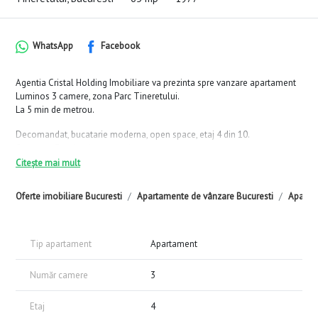
WhatsApp
Facebook
Agentia Cristal Holding Imobiliare va prezinta spre vanzare apartament
Luminos 3 camere, zona Parc Tineretului.
La 5 min de metrou.
Decomandat, bucatarie moderna, open space, etaj 4 din 10.
Orientare Est - lumina naturala.
Citește mai mult
In apropiere Piata Norilor.
Zona civilizata, linistita, verde, plina de natura.
Oferte imobiliare Bucuresti
Apartamente de vânzare Bucuresti
Apartam
Loc parcare,
Tip apartament
Apartament
Număr camere
3
Etaj
4