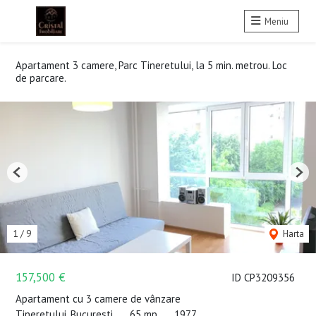
Meniu
Apartament 3 camere, Parc Tineretului, la 5 min. metrou. Loc
de parcare.
Previous
Nex
1
/
9
Harta
157,500 €
ID CP3209356
Apartament cu 3 camere de vânzare
Tineretului, Bucuresti
65 mp
1977