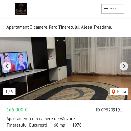
Meniu
Apartament 3 camere. Parc Tineretului. Aleea Trestiana.
Previous
Nex
1
/
5
Harta
165,000 €
ID CP3209191
Apartament cu 3 camere de vânzare
Tineretului, Bucuresti
68 mp
1978