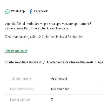
WhatsApp
Facebook
Agentia Cristal Imobiliare va prezinta spre vanzare apartament 3
camere, zona Parc Tineretului, Aleea Trestiana.
Decomandat, etaj 6 din 10. Cu balcon inchis si 2 debarale.
An constructie 1978, bloc solid construit dupa normele seismice '77.
Citește mai mult
Zona linistita, cu multa Natura Verde.
Oferte imobiliare Bucuresti
Apartamente de vânzare Bucuresti
Apartam
Tip apartament
Apartament
Compartimentare
Decomandat
Număr camere
3