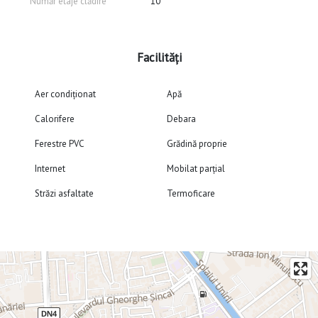
Număr etaje clădire
10
Facilități
Aer condiționat
Apă
Calorifere
Debara
Ferestre PVC
Grădină proprie
Internet
Mobilat parțial
Străzi asfaltate
Termoficare