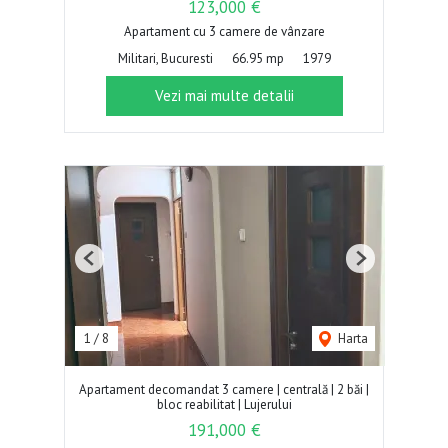
123,000 €
Apartament cu 3 camere de vânzare
Militari, Bucuresti
66.95 mp
1979
Vezi mai multe detalii
Previous
Next
1
/
8
Harta
Apartament decomandat 3 camere | centrală | 2 băi |
bloc reabilitat | Lujerului
191,000 €