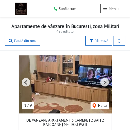
Sună acum
Meniu
Apartamente de vânzare în Bucuresti, zona Militari
4 rezultate
Caută din nou
Filtrează
Previous
Next
1
/
9
Harta
DE VANZARE APARTAMENT 3 CAMERE | 2 BAI | 2
BALCOANE | METROU PACII