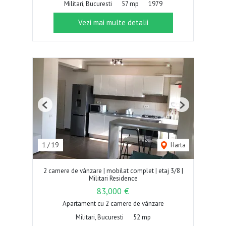
Militari, Bucuresti
57 mp
1979
Vezi mai multe detalii
Previous
Next
1
/
19
Harta
2 camere de vânzare | mobilat complet | etaj 3/8 |
Militari Residence
83,000 €
Apartament cu 2 camere de vânzare
Militari, Bucuresti
52 mp