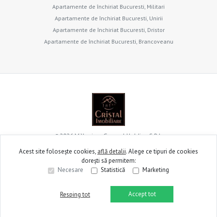
Apartamente de închiriat Bucuresti, Militari
Apartamente de închiriat Bucuresti, Unirii
Apartamente de închiriat Bucuresti, Dristor
Apartamente de închiriat Bucuresti, Brancoveanu
©
2026
Millenium General Holding S.R.L.
Acest site folosește cookies,
află detalii
.
Alege ce tipuri de cookies
dorești să permitem:
Site creat în
Necesare
Statistică
Marketing
Accept tot
Resping tot