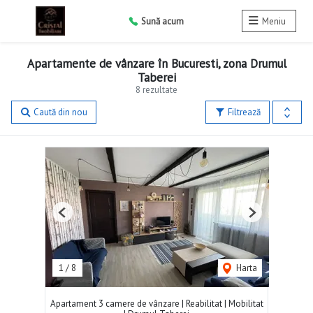
Sună acum
Meniu
Apartamente de vânzare în Bucuresti, zona Drumul
Taberei
8 rezultate
Caută din nou
Filtrează
Previous
Next
1
/
8
Harta
Apartament 3 camere de vânzare | Reabilitat | Mobilitat