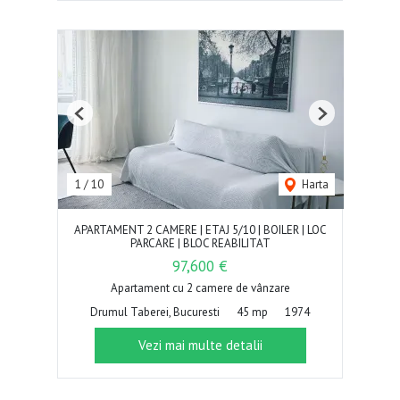
Previous
Next
1
/
10
Harta
APARTAMENT 2 CAMERE | ETAJ 5/10 | BOILER | LOC
PARCARE | BLOC REABILITAT
97,600 €
Apartament cu 2 camere de vânzare
Drumul Taberei, Bucuresti
45 mp
1974
Vezi mai multe detalii