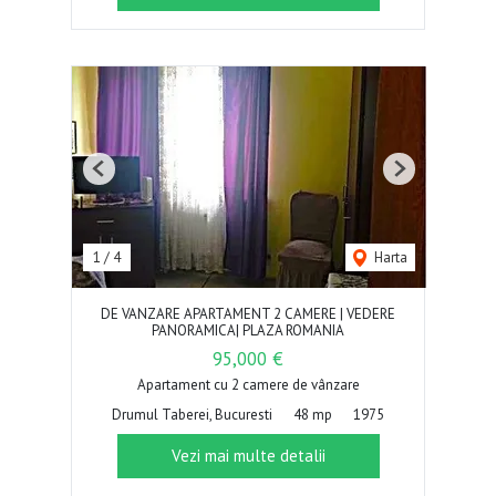
Previous
Next
1
/
4
Harta
DE VANZARE APARTAMENT 2 CAMERE | VEDERE
PANORAMICA| PLAZA ROMANIA
95,000 €
Apartament cu 2 camere de vânzare
Drumul Taberei, Bucuresti
48 mp
1975
Vezi mai multe detalii