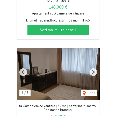
| Drumul Taberei
140,000 €
Apartament cu 3 camere de vânzare
Drumul Taberei, Bucuresti
58 mp
1965
Vezi mai multe detalii
Previous
Next
1
/
8
Harta
🏡 Garsonieră de vanzare | 33 mp | parter înalt | metrou
Constantin Brancusi