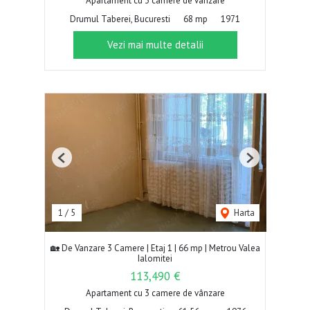
Apartament cu 3 camere de vânzare
Drumul Taberei, Bucuresti
68 mp
1971
Vezi mai multe detalii
Previous
Next
1
/
5
Harta
🏡 De Vanzare 3 Camere | Etaj 1 | 66 mp | Metrou Valea
Ialomitei
113,490 €
Apartament cu 3 camere de vânzare