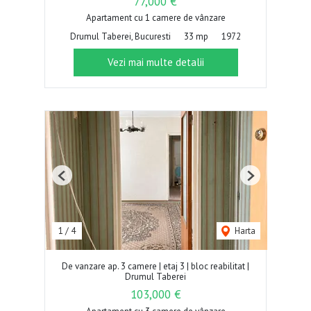
77,000 €
Apartament cu 1 camere de vânzare
Drumul Taberei, Bucuresti
33 mp
1972
Vezi mai multe detalii
Previous
Next
1
/
4
Harta
De vanzare ap. 3 camere | etaj 3 | bloc reabilitat |
Drumul Taberei
103,000 €