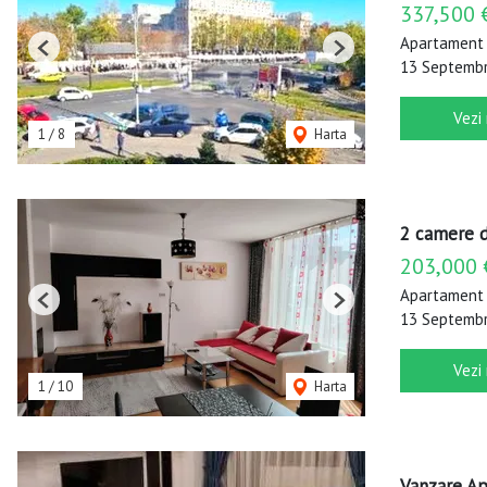
337,500 
Apartament 
Previous
Next
13 Septembri
Vezi
1
/
8
Harta
2 camere de
203,000 
Apartament 
Previous
Next
13 Septembri
Vezi
1
/
10
Harta
Vanzare Ap