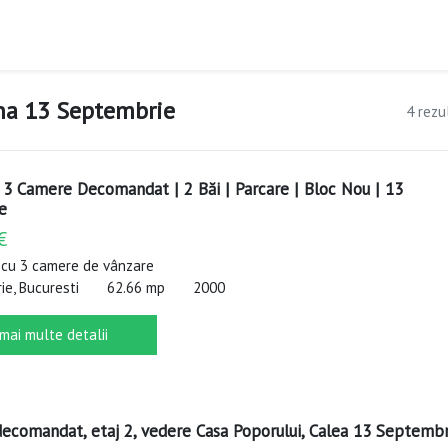
ona 13 Septembrie
4 rezu
 3 Camere Decomandat | 2 Băi | Parcare | Bloc Nou | 13
e
€
cu 3 camere de vânzare
e, Bucuresti
62.66 mp
2000
 mai multe detalii
ecomandat, etaj 2, vedere Casa Poporului, Calea 13 Septembr