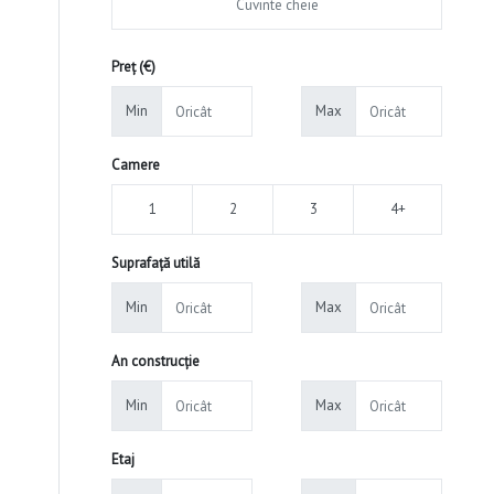
Preț (€)
Min
Max
Camere
1
2
3
4+
Suprafață utilă
Min
Max
An construcție
Min
Max
Etaj