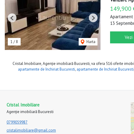
149,900 
Apartament 
Previous
Next
13 Septembri
Vezi
1
/
8
Harta
Cristal Imobiliare, Agenție imobiliară Bucuresti, va ofera 516 oferte imobil
apartamente de închiriat Bucuresti
,
apartamente de închiriat Bucuresti
Cristal Imobiliare
Agenție imobiliară Bucuresti
0799059987
cristalimobiliare@gmail.com