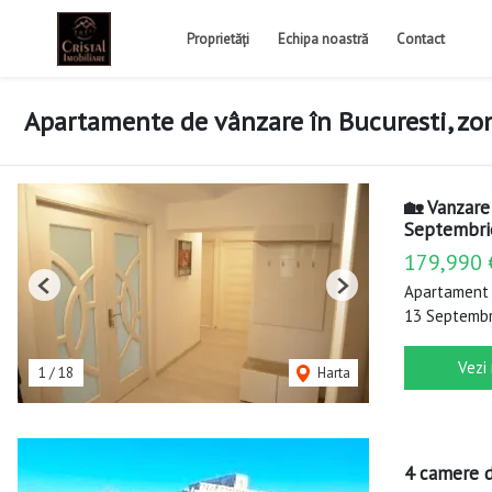
Proprietăți
Echipa noastră
Contact
Apartamente de vânzare în Bucuresti, z
🏡 Vanzare
Septembri
179,990 
Apartament 
Previous
Next
13 Septembri
Vezi
1
/
18
Harta
4 camere d