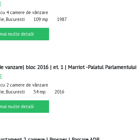
€
cu 4 camere de vânzare
e, Bucuresti
109 mp
1987
 mai multe detalii
 vanzare| bloc 2016 | et. 1 | Marriot -Palatul Parlamentului
€
cu 2 camere de vânzare
e, Bucuresti
54 mp
2016
 mai multe detalii
artament 2 camere | Prosper | Parcare ADP