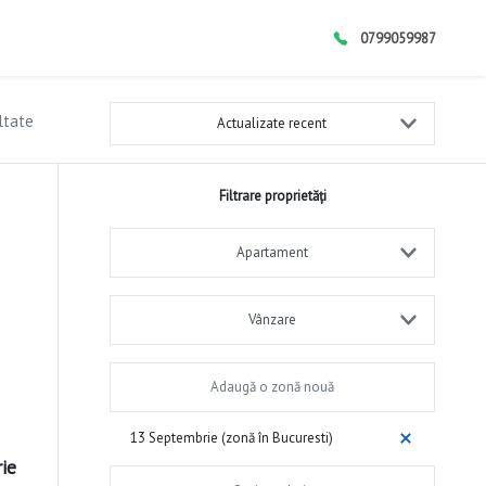
0799059987
ltate
Actualizate recent
Filtrare proprietăți
Apartament
Vânzare
13 Septembrie (zonă în Bucuresti)
ie