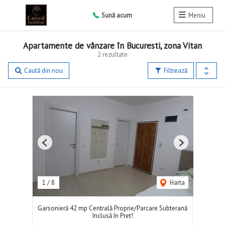
Sună acum
Meniu
Apartamente de vânzare în Bucuresti, zona Vitan
2 rezultate
Caută din nou
Filtrează
Previous
Next
1
/
8
Harta
Garsonieră 42 mp Centrală Proprie/Parcare Subterană
Inclusă In Pret!