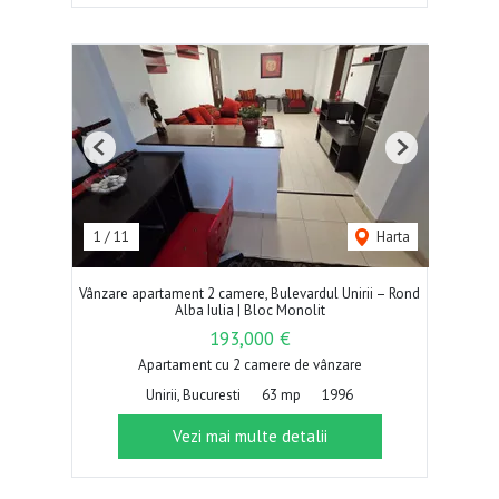
Previous
Next
1
/
11
Harta
Vânzare apartament 2 camere, Bulevardul Unirii – Rond
Alba Iulia | Bloc Monolit
193,000 €
Apartament cu 2 camere de vânzare
Unirii, Bucuresti
63 mp
1996
Vezi mai multe detalii