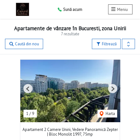
Sună acum
Meniu
Apartamente de vânzare în Bucuresti, zona Unirii
7 rezultate
Caută din nou
Filtrează
Previous
Next
1
/
9
Harta
Apartament 2 Camere Unirii, Vedere Panoramică Zepter
| Bloc Monolit 1997, 75mp