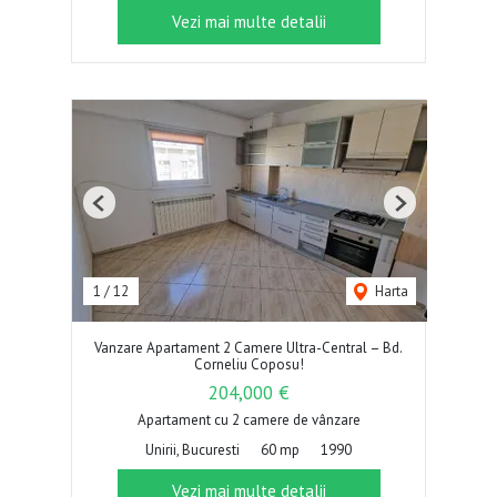
Vezi mai multe detalii
Previous
Next
1
/
12
Harta
Vanzare Apartament 2 Camere Ultra-Central – Bd.
Corneliu Coposu!
204,000 €
Apartament cu 2 camere de vânzare
Unirii, Bucuresti
60 mp
1990
Vezi mai multe detalii