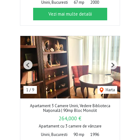
Unirii, Bucuresti
67 mp
2000
Vezi mai multe detalii
Previous
Next
1
/
9
Harta
Apartament 3 Camere Unirii, Vedere Biblioteca
Națională | 90mp Bloc Monolit
264,000 €
Apartament cu 3 camere de vânzare
Unirii, Bucuresti
90 mp
1996