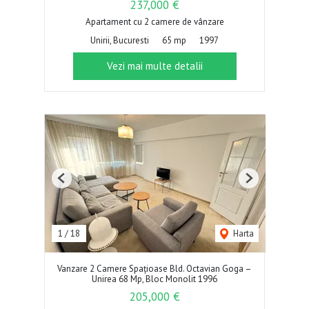
237,000 €
Apartament cu 2 camere de vânzare
Unirii, Bucuresti
65 mp
1997
Vezi mai multe detalii
Previous
Next
1
/
18
Harta
Vanzare 2 Camere Spațioase Bld. Octavian Goga –
Unirea 68 Mp, Bloc Monolit 1996
205,000 €