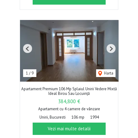
Previous
Next
1
/
9
Harta
Apartament Premium 106 Mp Splaiul Unirii Vedere Mixtă
Ideal Birou Sau Locuință
384,800 €
Apartament cu 4 camere de vânzare
Unirii, Bucuresti
106 mp
1994
Vezi mai multe detalii