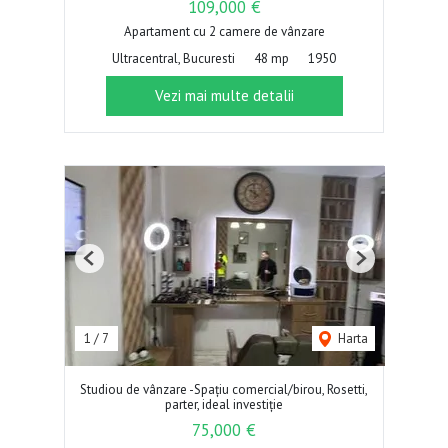
109,000 €
Apartament cu 2 camere de vânzare
Ultracentral, Bucuresti
48 mp
1950
Vezi mai multe detalii
Previous
Next
1
/
7
Harta
Studiou de vânzare -Spațiu comercial/birou, Rosetti,
parter, ideal investiție
75,000 €