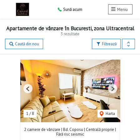
Sună acum
Meniu
Apartamente de vânzare în Bucuresti, zona Ultracentral
3 rezultate
Caută din nou
Filtrează
Previous
Next
1
/
8
Harta
2 camere de vânzare | Bd. Coposu | Centrală proprie |
Fără risc seismic