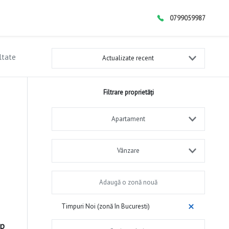
0799059987
ltate
Actualizate recent
Filtrare proprietăți
Apartament
Vânzare
Timpuri Noi (zonă în Bucuresti)
mp