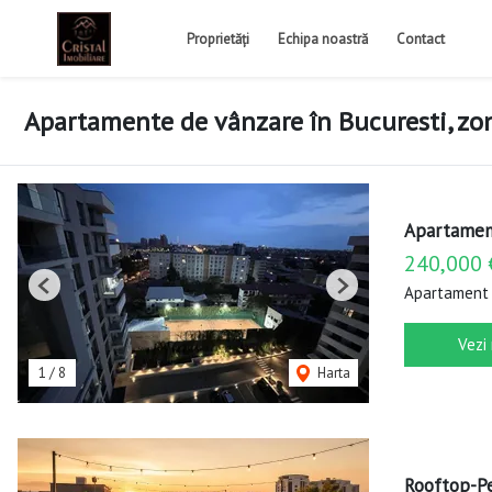
Proprietăți
Echipa noastră
Contact
Apartamente de vânzare în Bucuresti, zo
Apartament
240,000 
Apartament 
Previous
Next
Vezi
1
/
8
Harta
Rooftop-Pe