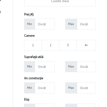
0
Preț (€)
Min
Max
Camere
1
2
3
4+
Suprafață utilă
Min
Max
An construcție
Min
Max
Etaj