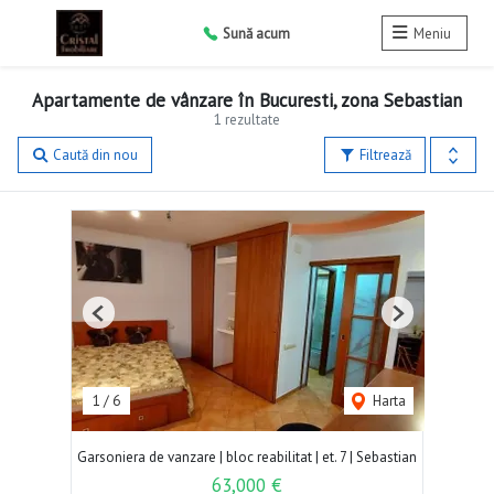
Sună acum
Meniu
Apartamente de vânzare în Bucuresti, zona Sebastian
1 rezultate
Caută din nou
Filtrează
Previous
Next
1
/
6
Harta
Garsoniera de vanzare | bloc reabilitat | et. 7 | Sebastian
63,000 €