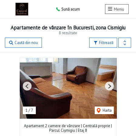
Sună acum
Meniu
Apartamente de vânzare în Bucuresti, zona Cismigiu
8 rezultate
Caută din nou
Filtrează
Previous
Next
1
/
7
Harta
Apartament 2 camere de vânzare | Centrală proprie |
Parcul Cișmigiu | Etaj 8