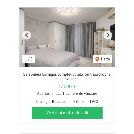
Previous
Next
1
/
8
Harta
Garsonieră Cișmigiu, complet utilată, centrală proprie,
ideal investiție.
77,000 €
Apartament cu 1 camere de vânzare
Cismigiu, Bucuresti
29 mp
1940
Vezi mai multe detalii