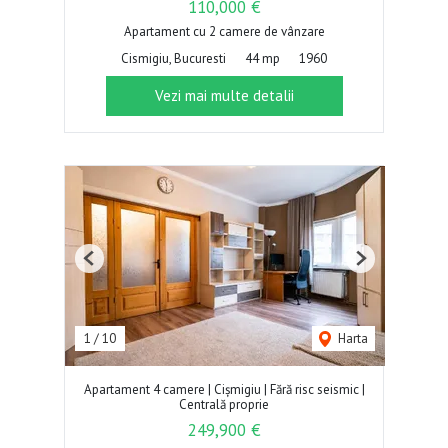
110,000 €
Apartament cu 2 camere de vânzare
Cismigiu, Bucuresti
44 mp
1960
Vezi mai multe detalii
Previous
Next
1
/
10
Harta
Apartament 4 camere | Cișmigiu | Fără risc seismic |
Centrală proprie
249,900 €