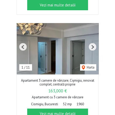
Vezi mai multe detalii
Previous
Next
1
/
11
Harta
Apartament 3 camere de vânzare, Cișmigiu, renovat
complet, centrală proprie
163,000 €
Apartament cu 3 camere de vânzare
Cismigiu, Bucuresti
52 mp
1960
Vezi mai multe detalii