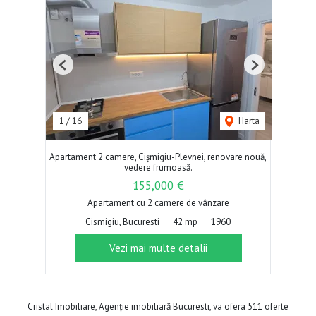
Previous
Next
1
/
16
Harta
Apartament 2 camere, Cișmigiu-Plevnei, renovare nouă,
vedere frumoasă.
155,000 €
Apartament cu 2 camere de vânzare
Cismigiu, Bucuresti
42 mp
1960
Vezi mai multe detalii
Cristal Imobiliare, Agenție imobiliară Bucuresti, va ofera 511 oferte