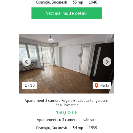
Cismigiu, Bucuresti
53 mp
1940
Vezi mai multe detalii
Previous
Next
1
/
10
Harta
Apartament 3 camere Regina Elisabeta, langa parc,
ideal investitie
130,000 €
Apartament cu 3 camere de vânzare
Cismigiu, Bucuresti
54 mp
1959