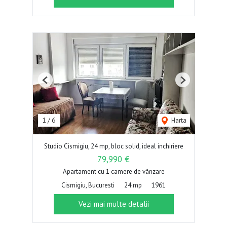
Previous
Next
1
/
6
Harta
Studio Cismigiu, 24 mp, bloc solid, ideal inchiriere
79,990 €
Apartament cu 1 camere de vânzare
Cismigiu, Bucuresti
24 mp
1961
Vezi mai multe detalii