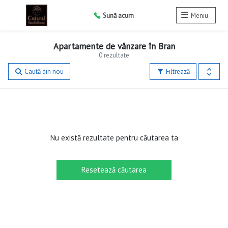
Sună acum
Meniu
Apartamente de vânzare în Bran
0 rezultate
Caută din nou
Filtrează
Nu există rezultate pentru căutarea ta
Resetează căutarea