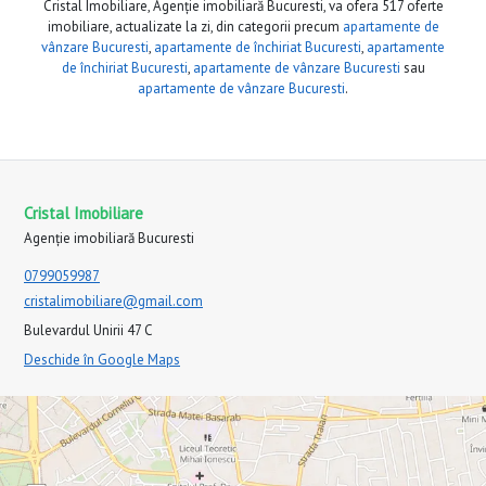
Cristal Imobiliare, Agenție imobiliară Bucuresti, va ofera 517 oferte
imobiliare, actualizate la zi, din categorii precum
apartamente de
vânzare Bucuresti
,
apartamente de închiriat Bucuresti
,
apartamente
de închiriat Bucuresti
,
apartamente de vânzare Bucuresti
sau
apartamente de vânzare Bucuresti
.
Cristal Imobiliare
Agenție imobiliară Bucuresti
0799059987
cristalimobiliare@gmail.com
Bulevardul Unirii 47 C
Deschide în Google Maps