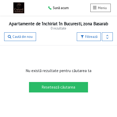
Sună acum
Meniu
Apartamente de închiriat în Bucuresti, zona Basarab
0 rezultate
Caută din nou
Filtrează
Nu există rezultate pentru căutarea ta
Resetează căutarea