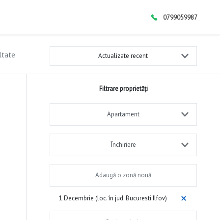
0799059987
ltate
Actualizate recent
Filtrare proprietăți
Apartament
Închiriere
1 Decembrie (loc. în jud. Bucuresti Ilfov)