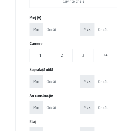
Preț (€)
Min
Max
Camere
1
2
3
4+
Suprafață utilă
Min
Max
An construcție
Min
Max
Etaj