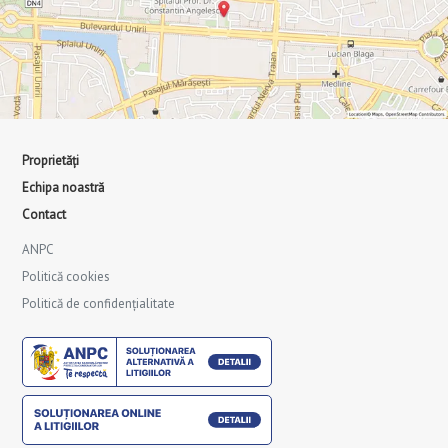
Proprietăți
Echipa noastră
Contact
ANPC
Politică cookies
Politică de confidențialitate