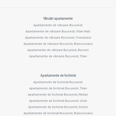
Vânzări apartamente
Apartamente de vânzare Bucuresti
Apartamente de vânzare Bucuresti, Vitan Mall
Apartamente de vânzare Bucuresti, Tineretului
Apartamente de vânzare Bucuresti, Brancoveanu
Apartamente de vânzare Bucuresti, Berceni
Apartamente de vânzare Bucuresti, Titan
Apartamente de închiriat
Apartamente de închiriat Bucuresti
Apartamente de închiriat Bucuresti, Titan
Apartamente de închiriat Bucuresti, Militari
Apartamente de închiriat Bucuresti, Unirii
Apartamente de închiriat Bucuresti, Dristor
Apartamente de închiriat Bucuresti, Brancoveanu