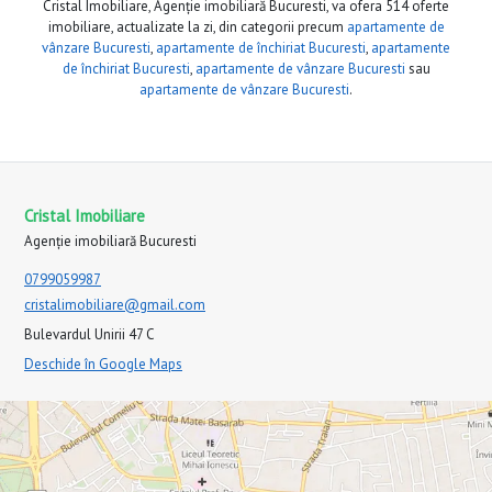
Cristal Imobiliare, Agenție imobiliară Bucuresti, va ofera 514 oferte
imobiliare, actualizate la zi, din categorii precum
apartamente de
vânzare Bucuresti
,
apartamente de închiriat Bucuresti
,
apartamente
de închiriat Bucuresti
,
apartamente de vânzare Bucuresti
sau
apartamente de vânzare Bucuresti
.
Cristal Imobiliare
Agenție imobiliară Bucuresti
0799059987
cristalimobiliare@gmail.com
Bulevardul Unirii 47 C
Deschide în Google Maps