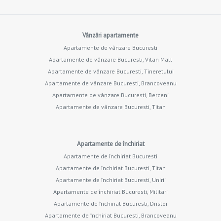
Vânzări apartamente
Apartamente de vânzare Bucuresti
Apartamente de vânzare Bucuresti, Vitan Mall
Apartamente de vânzare Bucuresti, Tineretului
Apartamente de vânzare Bucuresti, Brancoveanu
Apartamente de vânzare Bucuresti, Berceni
Apartamente de vânzare Bucuresti, Titan
Apartamente de închiriat
Apartamente de închiriat Bucuresti
Apartamente de închiriat Bucuresti, Titan
Apartamente de închiriat Bucuresti, Unirii
Apartamente de închiriat Bucuresti, Militari
Apartamente de închiriat Bucuresti, Dristor
Apartamente de închiriat Bucuresti, Brancoveanu