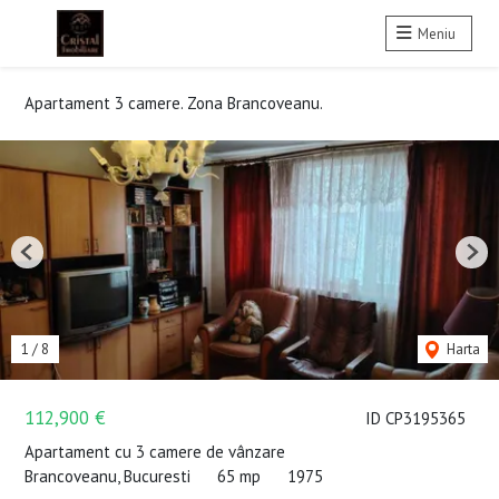
Meniu
Apartament 3 camere. Zona Brancoveanu.
Previous
Nex
1
/
8
Harta
112,900 €
ID CP3195365
Apartament cu 3 camere de vânzare
Brancoveanu, Bucuresti
65 mp
1975