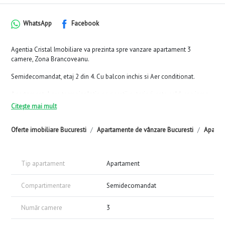
WhatsApp
Facebook
Agentia Cristal Imobiliare va prezinta spre vanzare apartament 3
camere, Zona Brancoveanu.
Semidecomandat, etaj 2 din 4. Cu balcon inchis si Aer conditionat.
Apartamentul are termoizolatie pe peretii exteriori, este calduros iarna
si racoros vara.
Citește mai mult
Zona linistita, Verde, plina de natura.
Oferte imobiliare Bucuresti
Apartamente de vânzare Bucuresti
Aparta
Statii STB in imediata apropiere.
Acces usor la metrou Brancoveanu.
Tip apartament
Apartament
In apropiere: scoli, gradinite, magazine.
Compartimentare
Semidecomandat
Număr camere
3