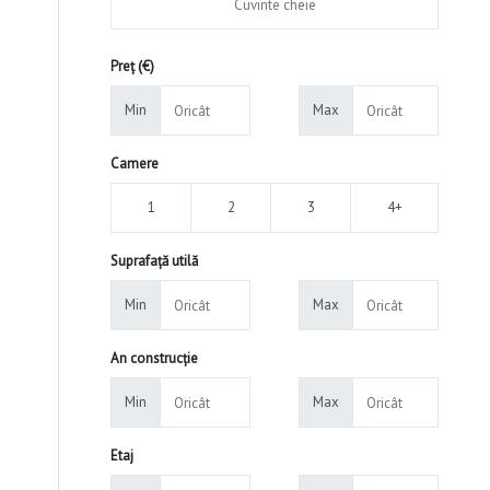
Preț (€)
Min
Max
Camere
1
2
3
4+
Suprafață utilă
Min
Max
An construcție
Min
Max
Etaj