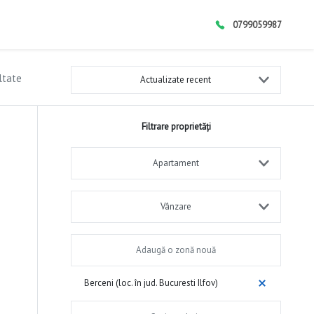
0799059987
ltate
Actualizate recent
Filtrare proprietăți
Apartament
Vânzare
Berceni (loc. în jud. Bucuresti Ilfov)