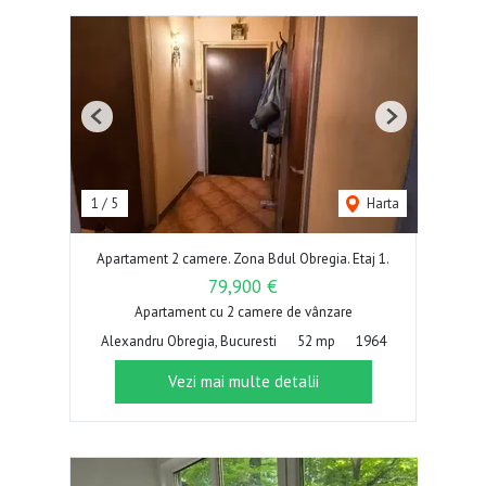
Previous
Next
1
/
5
Harta
Apartament 2 camere. Zona Bdul Obregia. Etaj 1.
79,900 €
Apartament cu 2 camere de vânzare
Alexandru Obregia, Bucuresti
52 mp
1964
Vezi mai multe detalii