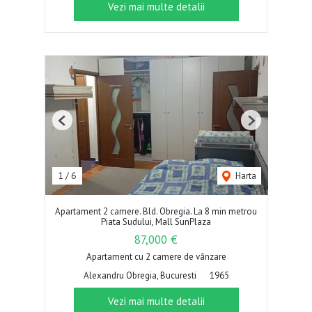
Vezi mai multe detalii
Previous
Next
1
/
6
Harta
Apartament 2 camere. Bld. Obregia. La 8 min metrou
Piata Sudului, Mall SunPlaza
87,000 €
Apartament cu 2 camere de vânzare
Alexandru Obregia, Bucuresti
1965
Vezi mai multe detalii