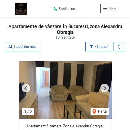
Sună acum
Meniu
Apartamente de vânzare în Bucuresti, zona Alexandru
Obregia
10 rezultate
Caută din nou
Filtrează
Previous
Next
1
/
6
Harta
Apartament 3 camere, Zona Alexandru Obregia.