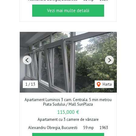
Vezi mai multe detalii
Previous
Next
1
/
13
Harta
Apartament Luminos 3 cam. Centrala. 5 min metrou
Piata Sudului./ Mall SunPlaza
115,000 €
Apartament cu 3 camere de vânzare
Alexandru Obregia, Bucuresti
59 mp
1963