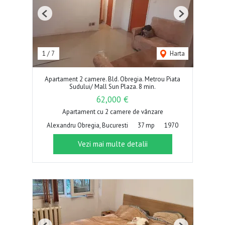
Previous
Next
1
/
7
Harta
Apartament 2 camere. Bld. Obregia. Metrou Piata
Sudului/ Mall Sun Plaza. 8 min.
62,000 €
Apartament cu 2 camere de vânzare
Alexandru Obregia, Bucuresti
37 mp
1970
Vezi mai multe detalii