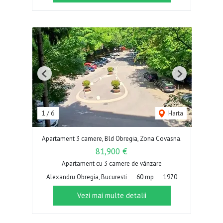
Previous
Next
1
/
6
Harta
Apartament 3 camere, Bld Obregia, Zona Covasna.
81,900 €
Apartament cu 3 camere de vânzare
Alexandru Obregia, Bucuresti
60 mp
1970
Vezi mai multe detalii