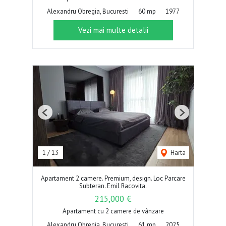
Alexandru Obregia, Bucuresti
60 mp
1977
Vezi mai multe detalii
Previous
Next
1
/
13
Harta
Apartament 2 camere. Premium, design. Loc Parcare
Subteran. Emil Racovita.
215,000 €
Apartament cu 2 camere de vânzare
Alexandru Obregia, Bucuresti
61 mp
2025