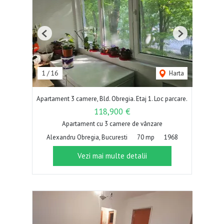
Previous
Next
1
/
16
Harta
Apartament 3 camere, Bld. Obregia. Etaj 1. Loc parcare.
118,900 €
Apartament cu 3 camere de vânzare
Alexandru Obregia, Bucuresti
70 mp
1968
Vezi mai multe detalii