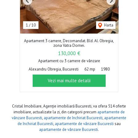
Previous
Next
1
/
10
Harta
Apartament 3 camere, Decomandat. Bld. Al. Obregia,
zona Vatra Dornei.
130,000 €
Apartament cu 3 camere de vânzare
Alexandru Obregia, Bucuresti
62 mp
1980
Vezi mai multe detalii
Cristal Imobiliare, Agenție imobiliară Bucuresti, va ofera 514 oferte
imobiliare, actualizate la zi, din categorii precum
apartamente de
vânzare Bucuresti
,
apartamente de închiriat Bucuresti
,
apartamente
de închiriat Bucuresti
,
apartamente de vânzare Bucuresti
sau
apartamente de vânzare Bucuresti
.