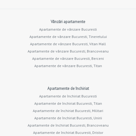
Vânzări apartamente
Apartamente de vânzare Bucuresti
Apartamente de vânzare Bucuresti, Tineretului
Apartamente de vânzare Bucuresti, Vitan Mall
Apartamente de vânzare Bucuresti, Brancoveanu
Apartamente de vânzare Bucuresti, Berceni
Apartamente de vânzare Bucuresti, Titan
Apartamente de închiriat
Apartamente de închiriat Bucuresti
Apartamente de închiriat Bucuresti, Titan
Apartamente de închiriat Bucuresti, Militari
Apartamente de închiriat Bucuresti, Unirii
Apartamente de închiriat Bucuresti, Brancoveanu
Apartamente de închiriat Bucuresti, Dristor