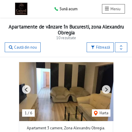
Sună acum
Meniu
Apartamente de vânzare în Bucuresti, zona Alexandru
Obregia
10 rezultate
Caută din nou
Filtrează
Previous
Next
1
/
6
Harta
Apartament 3 camere, Zona Alexandru Obregia.