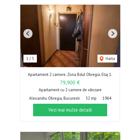
Previous
Next
1
/
5
Harta
Apartament 2 camere. Zona Bdul Obregia. Etaj 1.
79,900 €
Apartament cu 2 camere de vânzare
Alexandru Obregia, Bucuresti
52 mp
1964
Vezi mai multe detalii