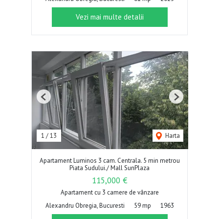
Vezi mai multe detalii
Previous
Next
1
/
13
Harta
Apartament Luminos 3 cam. Centrala. 5 min metrou
Piata Sudului./ Mall SunPlaza
115,000 €
Apartament cu 3 camere de vânzare
Alexandru Obregia, Bucuresti
59 mp
1963