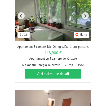
Previous
Next
1
/
16
Harta
Apartament 3 camere, Bld. Obregia. Etaj 1. Loc parcare.
118,900 €
Apartament cu 3 camere de vânzare
Alexandru Obregia, Bucuresti
70 mp
1968
Vezi mai multe detalii