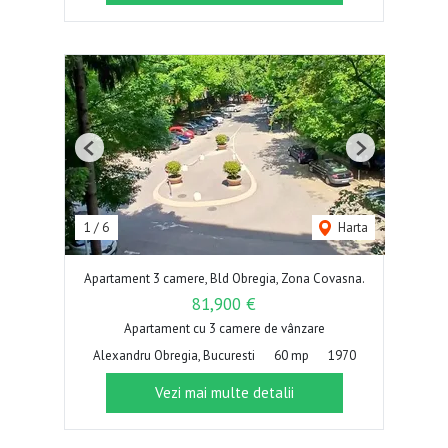
Previous
Next
1
/
6
Harta
Apartament 3 camere, Bld Obregia, Zona Covasna.
81,900 €
Apartament cu 3 camere de vânzare
Alexandru Obregia, Bucuresti
60 mp
1970
Vezi mai multe detalii