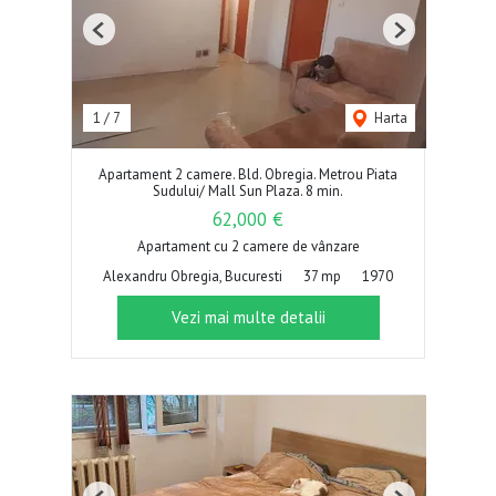
Previous
Next
1
/
7
Harta
Apartament 2 camere. Bld. Obregia. Metrou Piata
Sudului/ Mall Sun Plaza. 8 min.
62,000 €
Apartament cu 2 camere de vânzare
Alexandru Obregia, Bucuresti
37 mp
1970
Vezi mai multe detalii