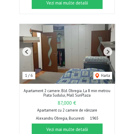
Vezi mai multe detalii
Previous
Next
1
/
6
Harta
Apartament 2 camere. Bld. Obregia. La 8 min metrou
Piata Sudului, Mall SunPlaza
87,000 €
Apartament cu 2 camere de vânzare
Alexandru Obregia, Bucuresti
1965
Vezi mai multe detalii