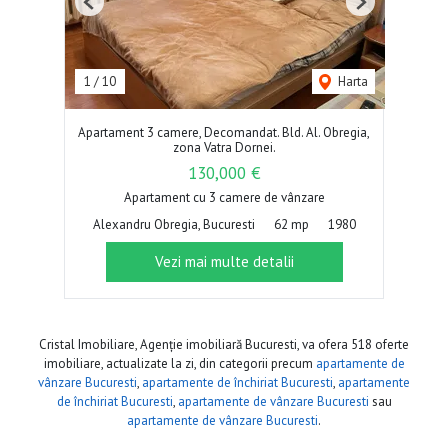
Previous
Next
1
/
10
Harta
Apartament 3 camere, Decomandat. Bld. Al. Obregia,
zona Vatra Dornei.
130,000 €
Apartament cu 3 camere de vânzare
Alexandru Obregia, Bucuresti
62 mp
1980
Vezi mai multe detalii
Cristal Imobiliare, Agenție imobiliară Bucuresti, va ofera 518 oferte
imobiliare, actualizate la zi, din categorii precum
apartamente de
vânzare Bucuresti
,
apartamente de închiriat Bucuresti
,
apartamente
de închiriat Bucuresti
,
apartamente de vânzare Bucuresti
sau
apartamente de vânzare Bucuresti
.