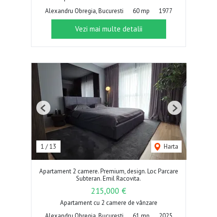
Alexandru Obregia, Bucuresti
60 mp
1977
Vezi mai multe detalii
Previous
Next
1
/
13
Harta
Apartament 2 camere. Premium, design. Loc Parcare
Subteran. Emil Racovita.
215,000 €
Apartament cu 2 camere de vânzare
Alexandru Obregia, Bucuresti
61 mp
2025