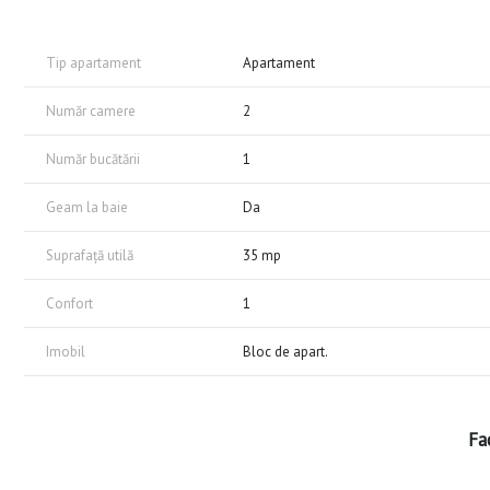
magazine, școli, grădinițe și mijloace de transport în comun.
🛋️ Dotări și amenajări: Apartamentul are o suprafață compactă și u
toate electrocasnicele necesare: frigider, aragaz, mașină de spălat
Tip apartament
Apartament
👨‍👩‍👧 Condiții de închiriere: Se caută chiriași serioși pentru o co
💰 Preț și comision: 300 EUR / lună (1 lună avans + 1 lună garanție)
Număr camere
2
Comisionul agenției este de 50% din valoarea primei luni de chirie.
💼 Oferim consultanță imobiliară și suport complet pe parcursul tra
Număr bucătării
1
📞 Pentru detalii și programarea unei vizionări, nu ezitați să ne cont
🌐 Pentru a descoperi mai multe oferte , accesați site-ul nostru:
Geam la baie
Da
cristalimobiliare.ro
Suprafață utilă
35 mp
Confort
1
Imobil
Bloc de apart.
Fac