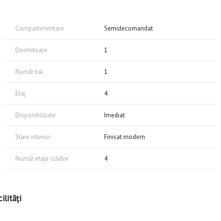
șor de întreținut de 35 mp, fiind complet mobilat și utilat. Dispune de
 rufe și aparat de aer condiționat.
Compartimentare
Semidecomandat
laborare pe termen lung.
.
Dormitoare
1
nzacției pentru a asigura un proces sigur și rapid.
Număr băi
1
actați.
Etaj
4
Disponibilitate
Imediat
Stare interior
Finisat modern
Număr etaje clădire
4
ilități