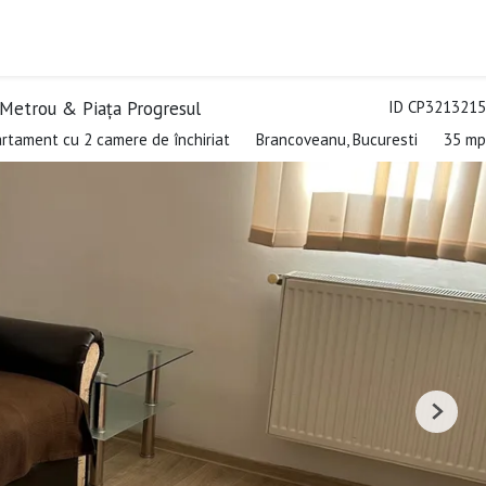
 Metrou & Piața Progresul
ID CP3213215
rtament cu 2 camere de închiriat
Brancoveanu, Bucuresti
35 mp
Next