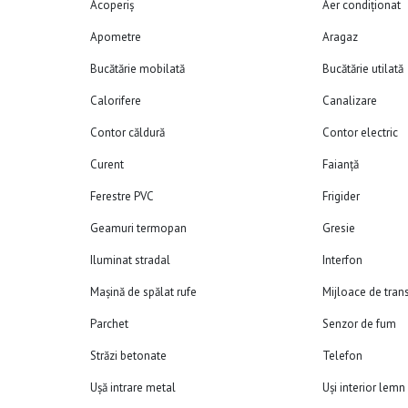
Acoperiș
Aer condiționat
Apometre
Aragaz
Bucătărie mobilată
Bucătărie utilată
Calorifere
Canalizare
Contor căldură
Contor electric
Curent
Faianță
Ferestre PVC
Frigider
Geamuri termopan
Gresie
Iluminat stradal
Interfon
Mașină de spălat rufe
Mijloace de tran
Parchet
Senzor de fum
Străzi betonate
Telefon
Ușă intrare metal
Uși interior lemn