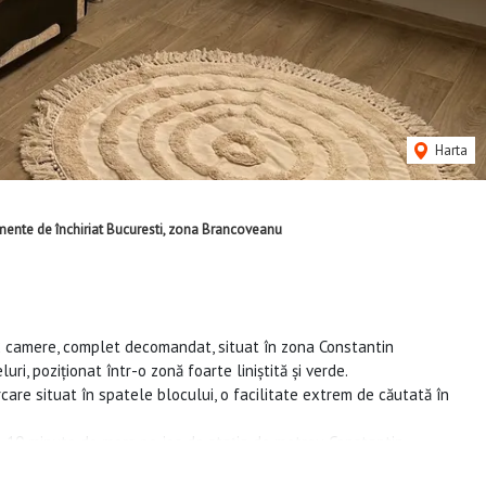
Harta
ente de închiriat Bucuresti, zona Brancoveanu
 2 camere, complet decomandat, situat în zona Constantin
ri, poziționat într-o zonă foarte liniștită și verde.
rcare situat în spatele blocului, o facilitate extrem de căutată în
r 8-10 minute de mers pe jos de stația de metrou Constantin
ată foarte aproape de Piața Progresului, oferind acces rapid la