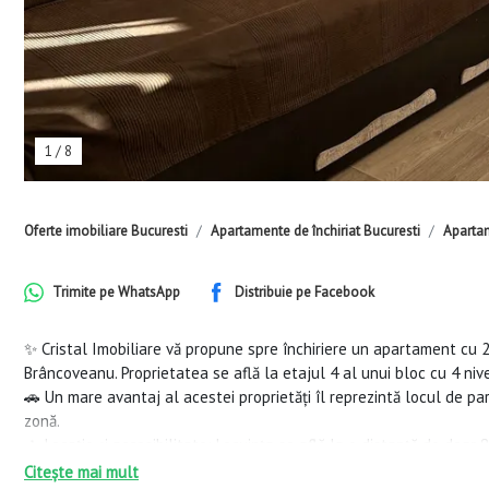
1
/
8
Oferte imobiliare Bucuresti
Apartamente de închiriat Bucuresti
Apartam
Trimite pe
WhatsApp
Distribuie pe
Facebook
✨ Cristal Imobiliare vă propune spre închiriere un apartament cu
Brâncoveanu. Proprietatea se află la etajul 4 al unui bloc cu 4 nivelu
🚗 Un mare avantaj al acestei proprietăți îl reprezintă locul de pa
zonă.
🚶 Locație și accesibilitate: Locuința se află la o distanță de doa
Brâncoveanu și de parcul Orășelul Copiilor. De asemenea, este situ
Citește mai mult